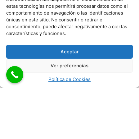
estas tecnologías nos permitirá procesar datos como el
comportamiento de navegación o las identificaciones
únicas en este sitio. No consentir o retirar el
consentimiento, puede afectar negativamente a ciertas
características y funciones.
Utilizamos cookies para ofrecerte la mejor experiencia en
Aceptar
nuestra web.
Puedes aprender más sobre qué cookies utilizamos o
Ver preferencias
cambiarlas en los ajustes.
Aceptar
Rechazar
Ajustes
Política de Cookies
Nuestras Operaciones de Pie más
habituales
En nuestra clínica realizamos la técnica más
innovadora y menos invasiva de
operación de
juanetes en Málaga
.
En
CLÍNICA PODIAFYS
nuestro equipo quirúrgico