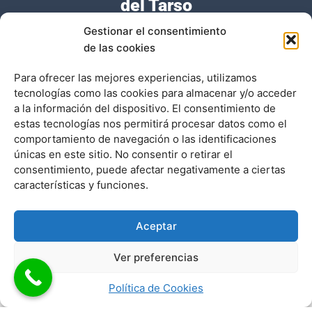
del Tarso
Gestionar el consentimiento
de las cookies
Alivio
Recuperación
Prevención de
Para ofrecer las mejores experiencias, utilizamos
inmediato del
de la movilidad
futuros
tecnologías como las cookies para almacenar y/o acceder
a la información del dispositivo. El consentimiento de
dolor
problemas
estas tecnologías nos permitirá procesar datos como el
Tras la intervención,
comportamiento de navegación o las identificaciones
la movilidad en el
La cirugía permite
Al eliminar la causa
únicas en este sitio. No consentir o retirar el
pie y tobillo mejora,
aliviar la presión
del dolor, se evita
consentimiento, puede afectar negativamente a ciertas
permitiendo una
sobre el nervio
que el síndrome del
características y funciones.
vida más activa.
comprimido, lo que
túnel del tarso se
reduce
repita.
Utilizamos cookies para ofrecerte la mejor experiencia en
Aceptar
considerablemente
nuestra web.
el dolor.
Puedes aprender más sobre qué cookies utilizamos o
Ver preferencias
cambiarlas en los ajustes.
Aceptar
Rechazar
Ajustes
Política de Cookies
Recuperación Después de la