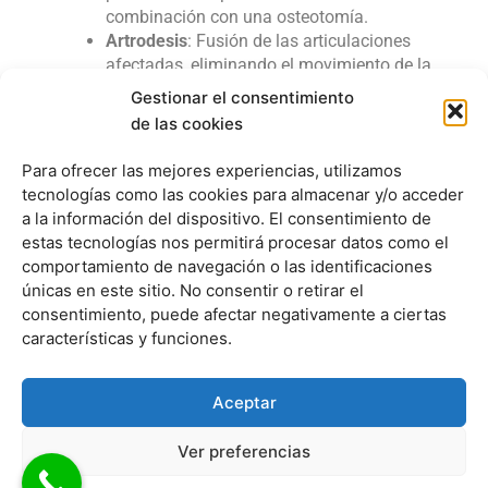
combinación con una osteotomía.
Artrodesis
: Fusión de las articulaciones
afectadas, eliminando el movimiento de la
articulación para corregir la deformidad. Esta
Gestionar el consentimiento
técnica se reserva para casos graves o
de las cookies
cuando otras cirugías no han tenido éxito.
Reparación de tejidos blandos
: En algunos
Para ofrecer las mejores experiencias, utilizamos
casos, se realizan ajustes en los ligamentos y
tecnologías como las cookies para almacenar y/o acceder
tendones alrededor del primer metatarsiano y el
a la información del dispositivo. El consentimiento de
dedo gordo para mejorar la alineación y función
estas tecnologías nos permitirá procesar datos como el
del pie.
comportamiento de navegación o las identificaciones
únicas en este sitio. No consentir o retirar el
Cierre de la incisión
: Una vez completada la
consentimiento, puede afectar negativamente a ciertas
corrección, se cierra la incisión con suturas y se
características y funciones.
coloca un vendaje para proteger el área y
mantener la alineación correcta durante la
Utilizamos cookies para ofrecerte la mejor experiencia en
Aceptar
cicatrización.
nuestra web.
Puedes aprender más sobre qué cookies utilizamos o
Ver preferencias
cambiarlas en los ajustes.
Recuperación
: El proceso de recuperación varía,
pero inicialmente incluye reposo, elevación del