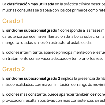
La
clasificación más utilizada
en la práctica clínica descri
muchas consultas se trabaja con los dos primeros como refe
Grado 1
El
síndrome subacromial grado 1
corresponde a las fases má
caracteriza por edema e inflamación de la bolsa subacromial
manguito rotador, sin lesión estructural establecida.
El dolor es intermitente, aparece principalmente con el esfu
un tratamiento conservador adecuado y temprano, los resu
Grado 2
El
síndrome subacromial grado 2
implica la presencia de fi
más consolidados, con mayor limitación del rango de movim
El dolor es más constante, puede aparecer también de noche
provocación resultan positivas con más consistencia. En este