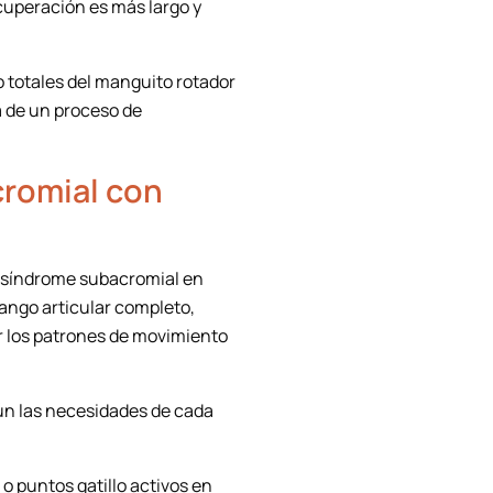
ecuperación es más largo y
o totales del manguito rotador
a de un proceso de
cromial con
l síndrome subacromial en
 rango articular completo,
r los patrones de movimiento
ún las necesidades de cada
 o puntos gatillo activos en