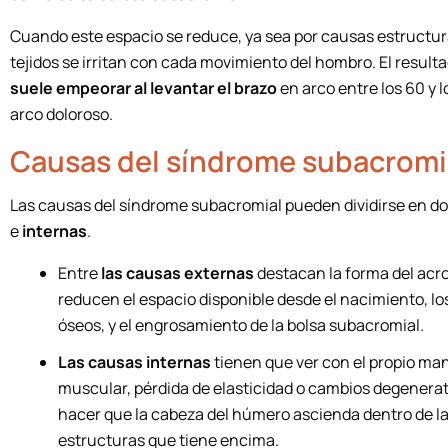
Cuando este espacio se reduce, ya sea por causas estructur
tejidos se irritan con cada movimiento del hombro. El result
suele empeorar al levantar el brazo
en arco entre los 60 y 
arco doloroso.
Causas del síndrome subacromi
Las causas del síndrome subacromial pueden dividirse en d
e
internas
.
Entre
las causas externas
destacan la forma del acr
reducen el espacio disponible desde el nacimiento, lo
óseos, y el engrosamiento de la bolsa subacromial.
Las causas internas
tienen que ver con el propio man
muscular, pérdida de elasticidad o cambios degenera
hacer que la cabeza del húmero ascienda dentro de la
estructuras que tiene encima.