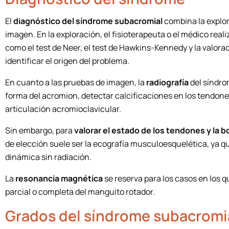
El
diagnóstico del síndrome subacromial
combina la explor
imagen. En la exploración, el fisioterapeuta o el médico rea
como el test de Neer, el test de Hawkins-Kennedy y la valora
identificar el origen del problema.
En cuanto a las pruebas de imagen, la
radiografía
del síndro
forma del acromion, detectar calcificaciones en los tendones 
articulación acromioclavicular.
Sin embargo, para
valorar el estado de los tendones y la b
de elección suele ser la ecografía musculoesquelética, ya 
dinámica sin radiación.
La
resonancia magnética
se reserva para los casos en los 
parcial o completa del manguito rotador.
Grados del síndrome subacromi