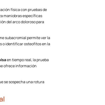
ación física con pruebas de
liza maniobras específicas
ción del arco doloroso para
me subacromial permite ver la
o identificar osteofitos en la
olsa
en tiempo real, la prueba
que ofrece información
que se sospecha una rotura
al